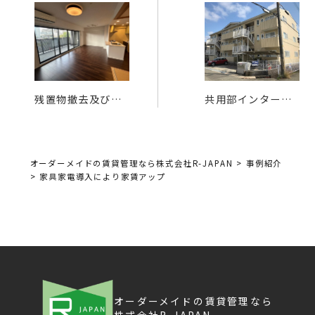
残置物撤去及び改
共用部インターネ
装～募集
ット導入による空
室対策
オーダーメイドの賃貸管理なら株式会社R-JAPAN
>
事例紹介
>
家具家電導入により家賃アップ
オーダーメイドの賃貸管理なら